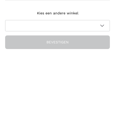
Meld je aan voor de nieuwsbrief
Kies een andere winkel
Ik ga akkoord met het ontvangen van nieuwsbrieven en
promotionele communicatie van Callmewine, zoals vereist
Privacybeleid
door de
BEVESTIGEN
Ontvang de korting!
Het Bedrijf
Over ons
Hulp nodig?
Klantenservice
Doe mee met de community
Verkoopvoorwaarden
Herroepingsformulier voor bestelling
Download de app