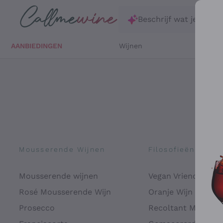
Ga direct naar de hoofdinhoud
Beschrijf wat je zoekt
AANBIEDINGEN
Wijnen
Witte 
Mousserende Wijnen
Filosofieën
Mousserende wijnen
Vegan Vriendelijk
Rosé Mousserende Wijn
Oranje Wijn
Prosecco
Recoltant Manipul