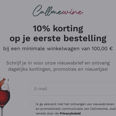
Wijnen
Rode wijnen
Champagne
10% korting
op je eerste bestelling
bij een minimale winkelwagen van 100,00 €
Verken de catalogus
Schrijf je in voor onze nieuwsbrief en ontvang
dagelijks kortingen, promoties en nieuwtjes!
Producenten
Witte Wi
E-mail
Antinori
Assyrtiko
Optionele toestemmingen om gepersonali
Ornellaia
Greco
Ik ga akkoord met het ontvangen van nieuwsbrieven
ant
Ca' del Bosco
Gavi
en promotionele communicatie van Callmewine, zoal
vereist door de
Privacybeleid