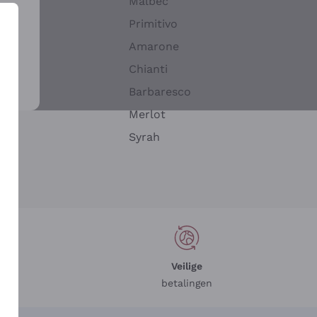
Malbec
Primitivo
Amarone
alla
Chianti
ay
Barbaresco
Merlot
n
Syrah
Veilige
betalingen