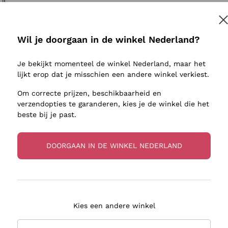
ivenhuid
Donnafugata
Lugana
Occhipinti Arianna
Riesling
Inschrijven
sulfieten
Biondi Santi
Sancerre
Wil je doorgaan in de winkel Nederland?
Franz Haas
Ribolla Gi
jnbouwers
Je bekijkt momenteel de winkel Nederland, maar het
Argiolas
Chardonn
r meer informatie, lees onze
Privacybeleid
lijkt erop dat je misschien een andere winkel verkiest.
Zenato
Pinot Gris
Om correcte prijzen, beschikbaarheid en
Ca' dei Frati
Sauvigno
verzendopties te garanderen, kies je de winkel die het
beste bij je past.
DOORGAAN IN DE WINKEL NEDERLAND
zorging in 2-4 dagen
Betaling
in Nederland
in 3 termijnen
Kies een andere winkel