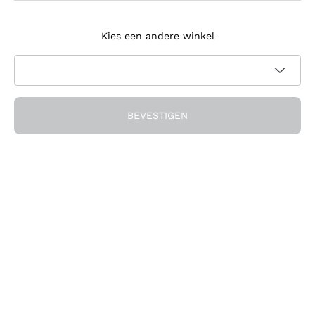
Meld je aan voor de nieuwsbrief
Kies een andere winkel
Ik ga akkoord met het ontvangen van nieuwsbrieven en
promotionele communicatie van Callmewine, zoals vereist
Privacybeleid
door de
BEVESTIGEN
Ontvang de korting!
Het Bedrijf
Over ons
Hulp nodig?
Klantenservice
Doe mee met de community
Verkoopvoorwaarden
Herroepingsformulier voor bestelling
Download de app