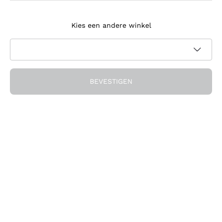
Meld je aan voor de nieuwsbrief
Kies een andere winkel
Ik ga akkoord met het ontvangen van nieuwsbrieven en
promotionele communicatie van Callmewine, zoals vereist
Privacybeleid
door de
BEVESTIGEN
Ontvang de korting!
Het Bedrijf
Over ons
Hulp nodig?
Klantenservice
Doe mee met de community
Verkoopvoorwaarden
Herroepingsformulier voor bestelling
Download de app