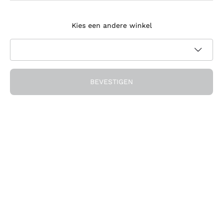
Meld je aan voor de nieuwsbrief
Kies een andere winkel
Ik ga akkoord met het ontvangen van nieuwsbrieven en
promotionele communicatie van Callmewine, zoals vereist
Privacybeleid
door de
BEVESTIGEN
Ontvang de korting!
Het Bedrijf
Over ons
Hulp nodig?
Klantenservice
Doe mee met de community
Verkoopvoorwaarden
Herroepingsformulier voor bestelling
Download de app