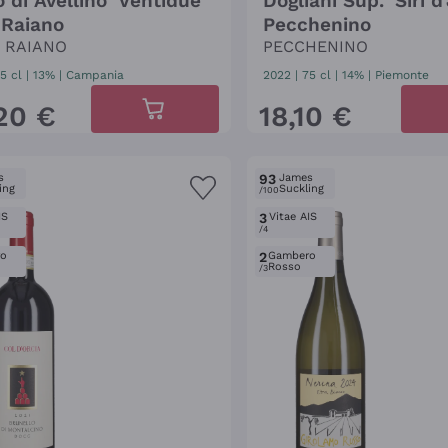
 di Avellino 'Ventidue'
Dogliani Sup. 'Siri 
 Raiano
Pecchenino
A RAIANO
PECCHENINO
5 cl
| 13%
|
Campania
2022
|
75 cl
| 14%
|
Piemonte
20
€
18
,
10
€
s
93
James
ing
Suckling
/100
IS
3
Vitae AIS
/4
ro
2
Gambero
Rosso
/3