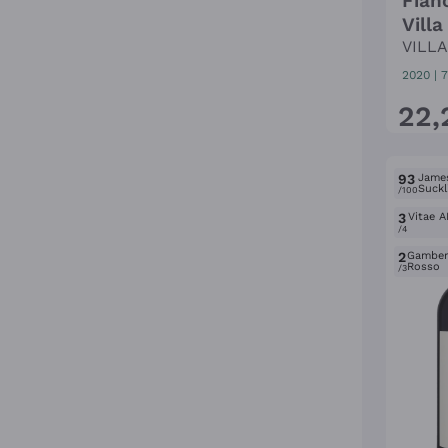
Fiano
Villa
VILL
2020
|
7
22
,
93
Jame
Suckl
/100
3
Vitae A
/4
2
Gambe
Rosso
/3