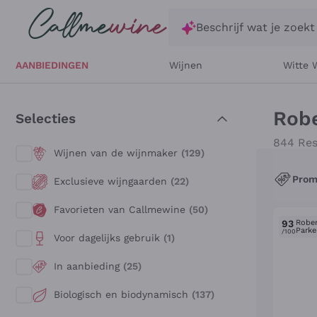
Ga direct naar de hoofdinhoud
Beschrijf wat je zoekt
AANBIEDINGEN
Wijnen
Witte 
Robe
Selecties
844 Res
Wijnen van de wijnmaker
(129)
Pro
Exclusieve wijngaarden
(22)
Favorieten van Callmewine
(50)
93
Rober
Parke
/100
Voor dagelijks gebruik
(1)
In aanbieding
(25)
Biologisch en biodynamisch
(137)