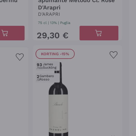
d'Jermu'
Spumante Metodo Cl. Rosé
D'Araprì
D'ARAPRI
75 cl
| 13%
|
Puglia
29
,
30
€
KORTING
-15%
93
James
Suckling
/100
2
Gambero
Rosso
/3