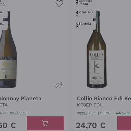
s
2
Gambero
ing
Rosso
/3
ro
4
Vitae AIS
/4
lli
5
Bibenda
/5
donnay Planeta
Collio Bianco Edi K
ETA
KEBER EDI
5 cl
| 13%
|
Sicilië
2023
|
75 cl
| 12.5%
|
Friuli Vene
50
€
24
,
70
€