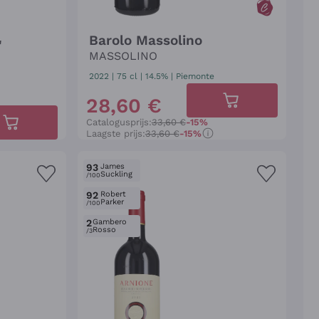
Barolo Massolino
'
MASSOLINO
2022
|
75 cl
| 14.5%
|
Piemonte
28
,
60
€
Catalogusprijs:
33,60 €
-15%
Laagste prijs:
33,60 €
-15%
93
James
Suckling
/100
92
Robert
Parker
/100
2
Gambero
Rosso
/3