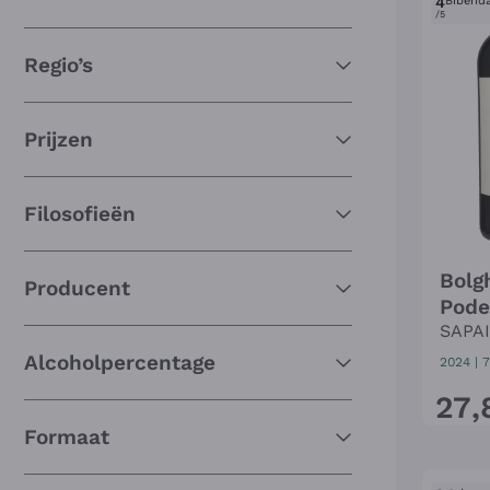
4
Bibend
/5
Regio’s
Prijzen
Filosofieën
Bolg
Producent
Pode
SAPA
Alcoholpercentage
2024
|
7
27
,
Formaat