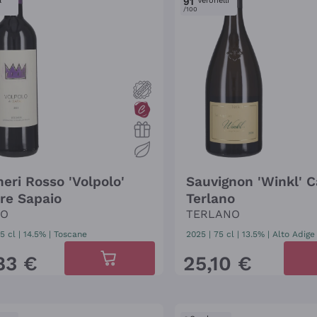
a
91
Veronelli
/100
heri Rosso 'Volpolo'
Sauvignon 'Winkl' C
re Sapaio
Terlano
IO
TERLANO
5 cl
| 14.5%
|
Toscane
2025
|
75 cl
| 13.5%
|
Alto Adige
83
€
25
,
10
€