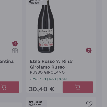
2
Gambero
Rosso
/3
antina
Etna Rosso 'A' Rina'
Girolamo Russo
RUSSO GIROLAMO
2024
|
75 cl
| 14.5%
|
Sicilië
30
,
40
€
92
Robert
Parker
/100