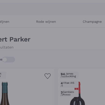
Wijnen
Rode wijnen
Champagne
rt Parker
ultaten
mo
t
94
James
r
Suckling
/100
4
Vitae AIS
/4
3
Gambero
Rosso
/3