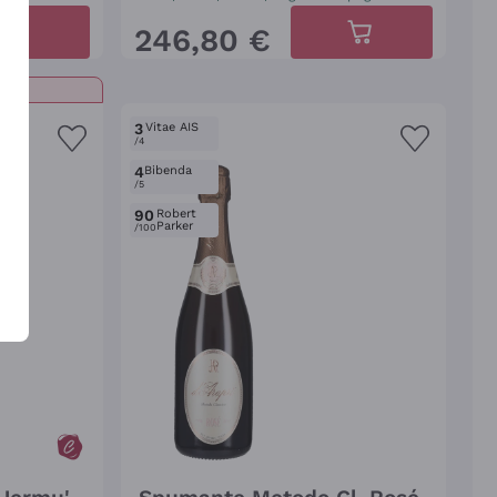
246
,
80
€
3
Vitae AIS
/4
4
Bibenda
/5
90
Robert
Parker
/100