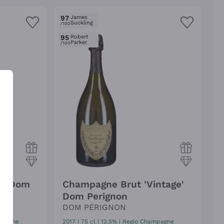
97
James
Suckling
/100
95
Robert
Parker
/100
e' Dom
Champagne Brut 'Vintage'
Dom Perignon
DOM PÉRIGNON
mpagne
2017
|
75 cl
| 12.5%
|
Regio Champagne