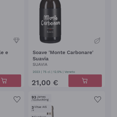
le e
Soave 'Monte Carbonare'
Suavia
SUAVIA
2023
|
75 cl
| 12.5%
|
Veneto
21
,
00
€
93
James
Suckling
/100
3
Vitae AIS
/4