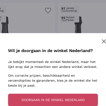
s
97
James
ing
Suckling
/100
t
95
Robert
r
Parker
/100
Wil je doorgaan in de winkel Nederland?
Je bekijkt momenteel de winkel Nederland, maar het
lijkt erop dat je misschien een andere winkel verkiest.
Om correcte prijzen, beschikbaarheid en
verzendopties te garanderen, kies je de winkel die het
beste bij je past.
pagne Rosé Brut
Champagne 'Vintag
e Clicquot
Pérignon
E CLICQUOT
DOM PÉRIGNON
DOORGAAN IN DE WINKEL NEDERLAND
12.5%
|
Regio Champagne
2015
|
75 cl
| 12.5%
|
Regio Cha