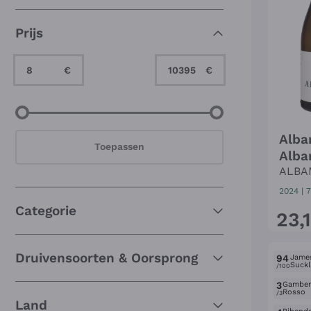
Zeldzame wijnen
(252)
Prijs
Perfect om cadeau te geven
(223)
Ongebruikelijke druivensoorten
(10)
Minimum Value
Maximum Value
€
€
Minimum Value
Maximum Value
Alba
Toepassen
Alba
ALBA
2024
|
7
Categorie
23
,
Druivensoorten & Oorsprong
94
Jame
Suckl
/100
3
Gambe
Rosso
/3
Land