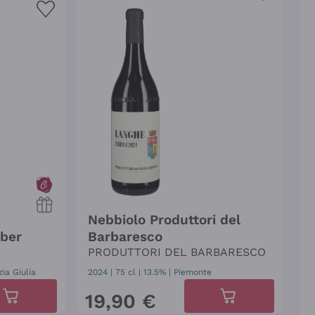
Nebbiolo Produttori del
eber
Barbaresco
PRODUTTORI DEL BARBARESCO
zia Giulia
2024
|
75 cl
| 13.5%
|
Piemonte
19
,
90
€