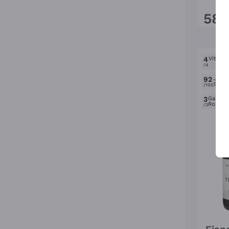
58
,
4
Vitae A
/4
92
Jame
Suckl
/100
3
Gambe
Rosso
/3