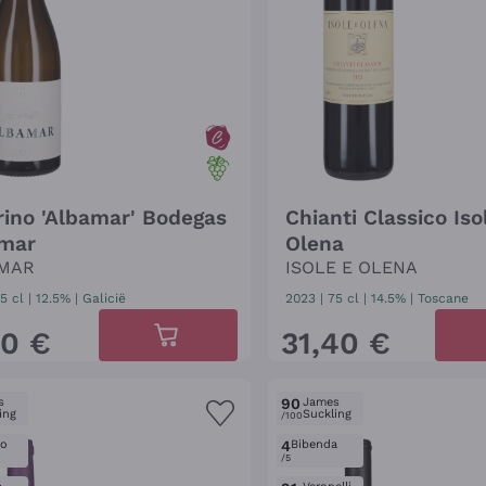
rino 'Albamar' Bodegas
Chianti Classico Iso
mar
Olena
MAR
ISOLE E OLENA
5 cl
| 12.5%
|
Galicië
2023
|
75 cl
| 14.5%
|
Toscane
10
€
31
,
40
€
s
90
James
ing
Suckling
/100
ro
4
Bibenda
/5