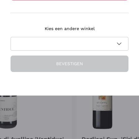
60
€
251
,
00
€
Slechts 3 over!
Kies een andere winkel
IS
3
Vitae AIS
/4
s
91
James
ing
Suckling
/100
ro
91
Robert
BEVESTIGEN
Parker
/100