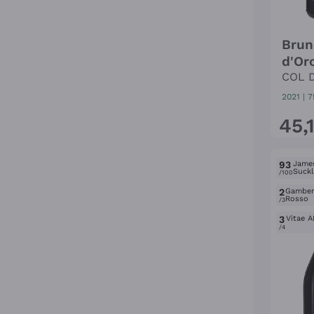
Brun
d'Or
COL 
2021
|
7
45
,
93
Jame
Suckl
/100
2
Gambe
Rosso
/3
3
Vitae A
/4