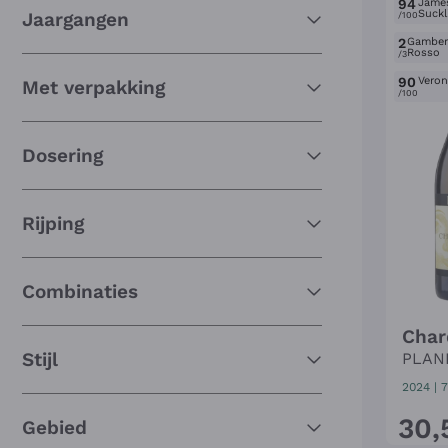
94
Jame
Suckl
Jaargangen
/100
2
Gambe
Rosso
/3
90
Verone
Met verpakking
/100
Dosering
Rijping
Combinaties
Char
Stijl
PLAN
2024
|
7
30
,
Gebied