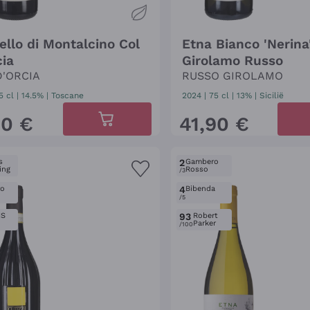
ello di Montalcino Col
Etna Bianco 'Nerina
cia
Girolamo Russo
D'ORCIA
RUSSO GIROLAMO
5 cl
| 14.5%
|
Toscane
2024
|
75 cl
| 13%
|
Sicilië
10
€
41
,
90
€
s
2
Gambero
ing
Rosso
/3
ro
4
Bibenda
/5
IS
93
Robert
Parker
/100