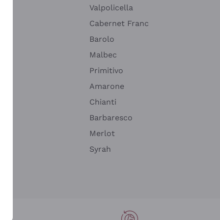
Valpolicella
Cabernet Franc
Barolo
Malbec
Primitivo
Amarone
alla
Chianti
ay
Barbaresco
Merlot
n
Syrah