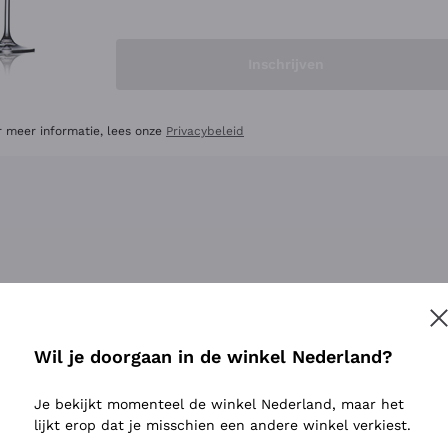
LEVERANCIERS EN WIJNHUIZEN
Inschrijven
r meer informatie, lees onze
Privacybeleid
Verken de catalogus
Wil je doorgaan in de winkel Nederland?
Je bekijkt momenteel de winkel Nederland, maar het
Producenten
Witte Wi
lijkt erop dat je misschien een andere winkel verkiest.