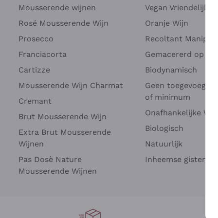
Mousserende wijnen
Vegan Vriendelijk
Rosé Mousserende Wijn
Oranje Wijn
Prosecco
Recoltant Manipul
Franciacorta
Gemacererd op dru
Cartizze
Biodynamisch
Mousserende Wijn Charmat
Geen toegevoegde 
of minimum
Cremant
Onafhankelijke Wi
Brut Mousserende Wijn
Biologisch
Extra Brut Mousserende
Wijnen
Natuurlijk
Pas Dosè Nature
Inheemse gisten
Mousserende Wijnen