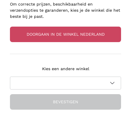
Om correcte prijzen, beschikbaarheid en
Antinori
Assyrtiko
verzendopties te garanderen, kies je de winkel die het
Ornellaia
Greco
beste bij je past.
ant
Ca' del Bosco
Gavi
ivenhuid
Donnafugata
Lugana
DOORGAAN IN DE WINKEL NEDERLAND
Occhipinti Arianna
Riesling
sulfieten
Biondi Santi
Sancerre
Franz Haas
Ribolla Gi
jnbouwers
Kies een andere winkel
Argiolas
Chardonn
Zenato
Pinot Gris
Ca' dei Frati
Sauvigno
BEVESTIGEN