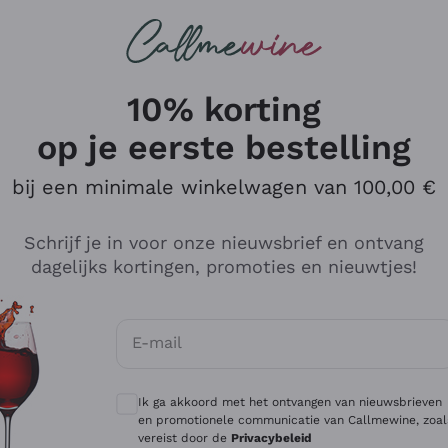
Wijnen
Rode wijnen
Champagne
10% korting
op je eerste bestelling
Klantenservice
bij een minimale winkelwagen van 100,00 €
Hallo, hoe kunnen we u helpen?

Schrijf je in voor onze nieuwsbrief en ontvang
dagelijks kortingen, promoties en nieuwtjes!
ien hebben we het antwoord al. Kijk alstublieft
E-mail
Optionele toestemmingen om gepersonali
FACTURERING EN BETALINGEN
BES
Ik ga akkoord met het ontvangen van nieuwsbrieven
en promotionele communicatie van Callmewine, zoal
vereist door de
Privacybeleid