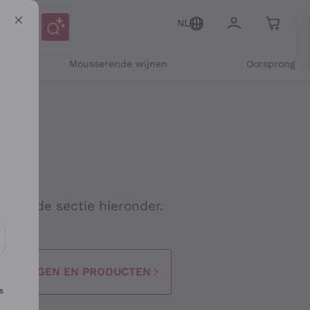
NL
Mousserende wijnen
Oorsprong
 naar de sectie hieronder.
seerde communicatie en aanbiedingen te ontvangen
TELLINGEN EN PRODUCTEN
s