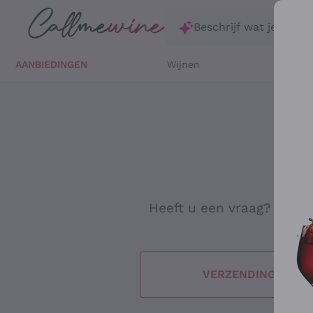
Ga direct naar de hoofdinhoud
Beschrijf wat je zoekt
AANBIEDINGEN
Wijnen
Witte 
Heeft u een vraag? Missch
VERZENDING