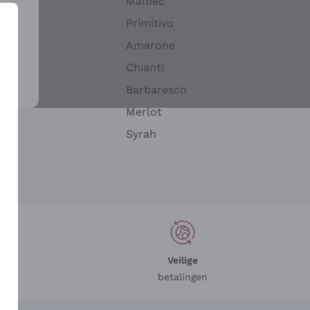
Malbec
Primitivo
Amarone
alla
Chianti
ay
Barbaresco
Merlot
n
Syrah
Veilige
betalingen