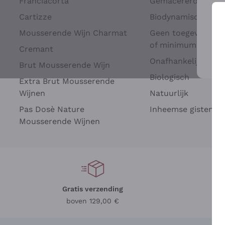
Franciacorta
Gemacererd op dru
Cartizze
Biodynamisch
Mousserende Wijn Charmat
Geen toegevoegde 
of minimum
Cremant
Onafhankelijke Wi
Brut Mousserende Wijn
Voo
Biologisch
Extra Brut Mousserende
Wijnen
Natuurlijk
Pas Dosè Nature
Inheemse gisten
Mousserende Wijnen
Gratis verzending
Be
boven 129,00 €