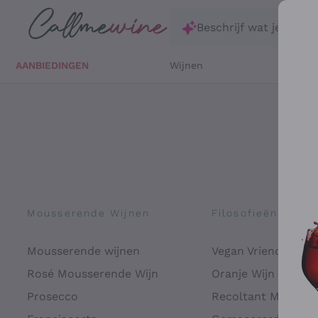
Ga direct naar de hoofdinhoud
Beschrijf wat je zoekt
AANBIEDINGEN
Wijnen
Witte 
Mousserende Wijnen
Filosofieën
Mousserende wijnen
Vegan Vriendelijk
Rosé Mousserende Wijn
Oranje Wijn
Prosecco
Recoltant Manipul