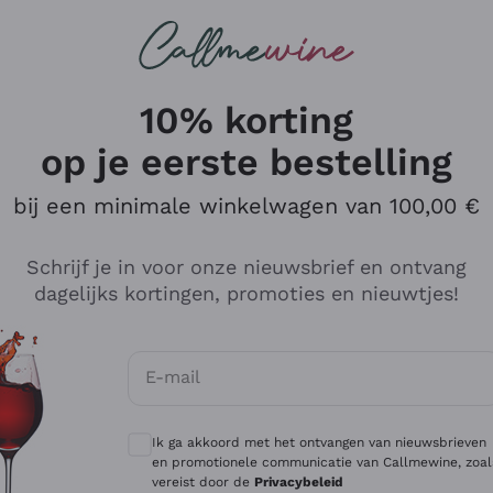
Wijnen
Rode wijnen
Champagne
10% korting
op je eerste bestelling
bij een minimale winkelwagen van 100,00 €
Verken de catalogus
Schrijf je in voor onze nieuwsbrief en ontvang
dagelijks kortingen, promoties en nieuwtjes!
Producenten
Witte Wi
E-mail
Antinori
Assyrtiko
Optionele toestemmingen om gepersonali
Ornellaia
Greco
Ik ga akkoord met het ontvangen van nieuwsbrieven
ant
Ca' del Bosco
Gavi
en promotionele communicatie van Callmewine, zoal
vereist door de
Privacybeleid