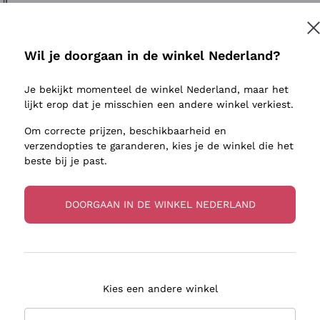
ivenhuid
Donnafugata
Lugana
Occhipinti Arianna
Riesling
Inschrijven
sulfieten
Biondi Santi
Sancerre
Wil je doorgaan in de winkel Nederland?
Franz Haas
Ribolla Gi
jnbouwers
Je bekijkt momenteel de winkel Nederland, maar het
Argiolas
Chardonn
r meer informatie, lees onze
Privacybeleid
lijkt erop dat je misschien een andere winkel verkiest.
Zenato
Pinot Gris
Om correcte prijzen, beschikbaarheid en
Ca' dei Frati
Sauvigno
verzendopties te garanderen, kies je de winkel die het
beste bij je past.
DOORGAAN IN DE WINKEL NEDERLAND
zorging in 2-4 dagen
Betaling
in Nederland
in 3 termijnen
Kies een andere winkel