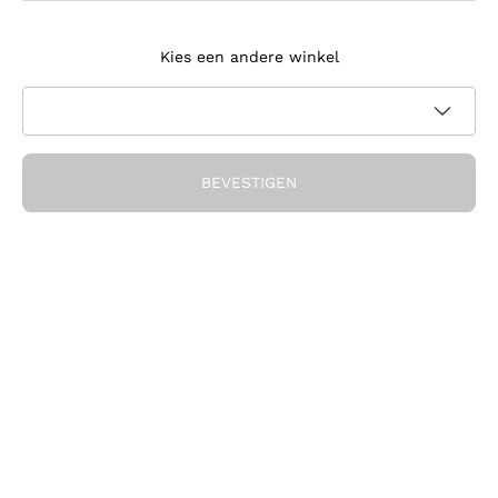
Meld je aan voor de nieuwsbrief
Kies een andere winkel
Ik ga akkoord met het ontvangen van nieuwsbrieven en
promotionele communicatie van Callmewine, zoals vereist
Privacybeleid
door de
BEVESTIGEN
Ontvang de korting!
Het Bedrijf
Over ons
Hulp nodig?
Klantenservice
Doe mee met de community
Verkoopvoorwaarden
Herroepingsformulier voor bestelling
Download de app