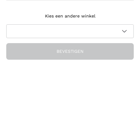
Meld je aan voor de nieuwsbrief
Kies een andere winkel
Ik ga akkoord met het ontvangen van nieuwsbrieven en
promotionele communicatie van Callmewine, zoals vereist
Privacybeleid
door de
BEVESTIGEN
Ontvang de korting!
Het Bedrijf
Over ons
Hulp nodig?
Klantenservice
Doe mee met de community
Verkoopvoorwaarden
Herroepingsformulier voor bestelling
Download de app