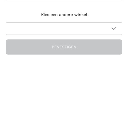
Meld je aan voor de nieuwsbrief
Kies een andere winkel
Ik ga akkoord met het ontvangen van nieuwsbrieven en
promotionele communicatie van Callmewine, zoals vereist
Privacybeleid
door de
BEVESTIGEN
Ontvang de korting!
Het Bedrijf
Over ons
Hulp nodig?
Klantenservice
Doe mee met de community
Verkoopvoorwaarden
Herroepingsformulier voor bestelling
Download de app