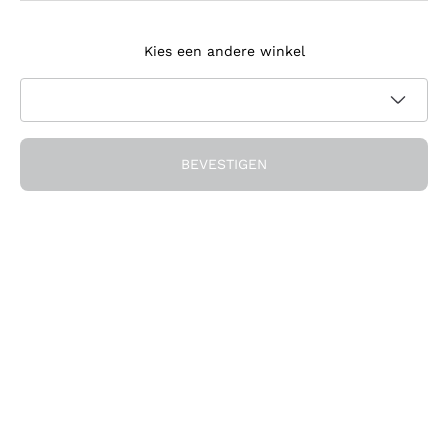
Meld je aan voor de nieuwsbrief
Kies een andere winkel
Ik ga akkoord met het ontvangen van nieuwsbrieven en
promotionele communicatie van Callmewine, zoals vereist
Privacybeleid
door de
BEVESTIGEN
Ontvang de korting!
Het Bedrijf
Over ons
Hulp nodig?
Klantenservice
Doe mee met de community
Verkoopvoorwaarden
Herroepingsformulier voor bestelling
Download de app