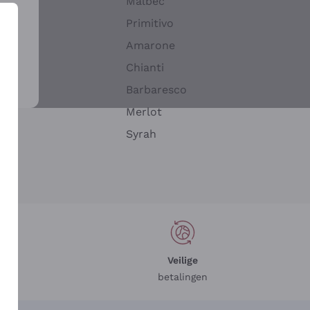
Malbec
Primitivo
Amarone
alla
Chianti
ay
Barbaresco
Merlot
n
Syrah
Veilige
betalingen