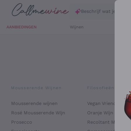
Ga direct naar de hoofdinhoud
Beschrijf wat je zoekt
AANBIEDINGEN
Wijnen
Witte 
Mousserende Wijnen
Filosofieën
Mousserende wijnen
Vegan Vriendelijk
Rosé Mousserende Wijn
Oranje Wijn
Prosecco
Recoltant Manipul