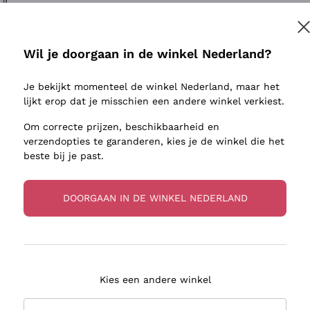
ivenhuid
Donnafugata
Lugana
Occhipinti Arianna
Riesling
Inschrijven
sulfieten
Biondi Santi
Sancerre
Wil je doorgaan in de winkel Nederland?
Franz Haas
Ribolla Gi
jnbouwers
Je bekijkt momenteel de winkel Nederland, maar het
Argiolas
Chardonn
r meer informatie, lees onze
Privacybeleid
lijkt erop dat je misschien een andere winkel verkiest.
Zenato
Pinot Gris
Om correcte prijzen, beschikbaarheid en
Ca' dei Frati
Sauvigno
verzendopties te garanderen, kies je de winkel die het
beste bij je past.
DOORGAAN IN DE WINKEL NEDERLAND
zorging in 2-4 dagen
Betaling
in Nederland
in 3 termijnen
Kies een andere winkel