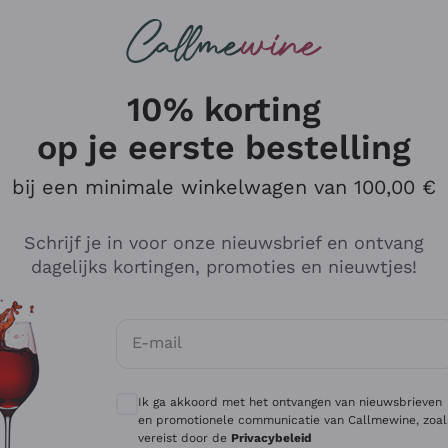
Wijnen
Rode wijnen
Champagne
10% korting
op je eerste bestelling
bij een minimale winkelwagen van 100,00 €
Verken de catalogus
Schrijf je in voor onze nieuwsbrief en ontvang
dagelijks kortingen, promoties en nieuwtjes!
Producenten
Witte Wi
E-mail
Antinori
Assyrtiko
Optionele toestemmingen om gepersonali
Ornellaia
Greco
Ik ga akkoord met het ontvangen van nieuwsbrieven
ant
Ca' del Bosco
Gavi
en promotionele communicatie van Callmewine, zoal
vereist door de
Privacybeleid