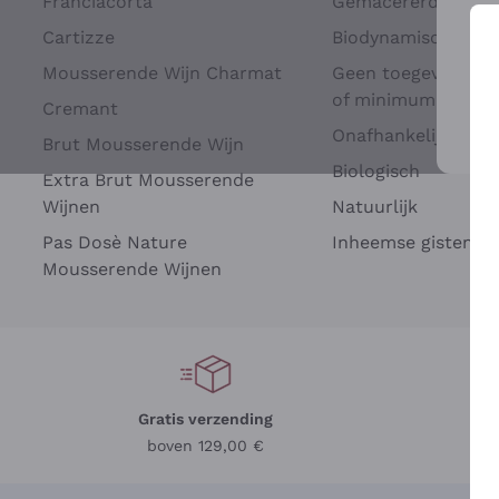
Franciacorta
Gemacererd op dru
Cartizze
Biodynamisch
Mousserende Wijn Charmat
Geen toegevoegde 
of minimum
Cremant
Onafhankelijke Wi
Brut Mousserende Wijn
Voo
Biologisch
Extra Brut Mousserende
Wijnen
Natuurlijk
Pas Dosè Nature
Inheemse gisten
Mousserende Wijnen
Gratis verzending
Be
boven 129,00 €