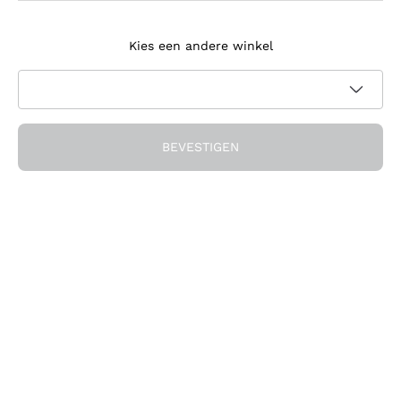
Meld je aan voor de nieuwsbrief
Kies een andere winkel
Ik ga akkoord met het ontvangen van nieuwsbrieven en
promotionele communicatie van Callmewine, zoals vereist
Privacybeleid
door de
BEVESTIGEN
Ontvang de korting!
Het Bedrijf
Over ons
Hulp nodig?
Klantenservice
Doe mee met de community
Verkoopvoorwaarden
Herroepingsformulier voor bestelling
Download de app