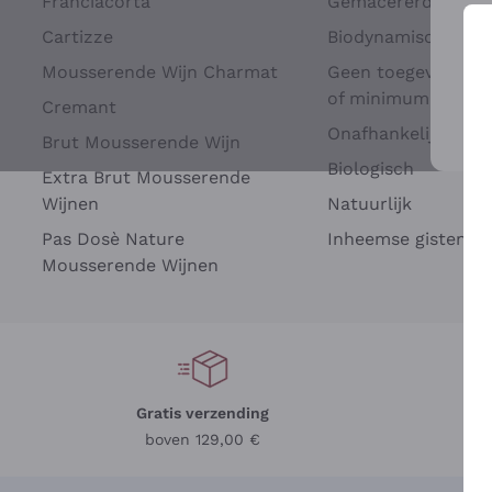
Franciacorta
Gemacererd op dru
Cartizze
Biodynamisch
Mousserende Wijn Charmat
Geen toegevoegde 
of minimum
Cremant
Onafhankelijke Wi
Brut Mousserende Wijn
Voo
Biologisch
Extra Brut Mousserende
Wijnen
Natuurlijk
Pas Dosè Nature
Inheemse gisten
Mousserende Wijnen
Gratis verzending
Be
boven 129,00 €