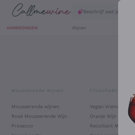
Ga direct naar de hoofdinhoud
Beschrijf wat je zoekt
AANBIEDINGEN
Wijnen
Witte 
Mousserende Wijnen
Filosofieën
Mousserende wijnen
Vegan Vriendelijk
Rosé Mousserende Wijn
Oranje Wijn
Prosecco
Recoltant Manipul