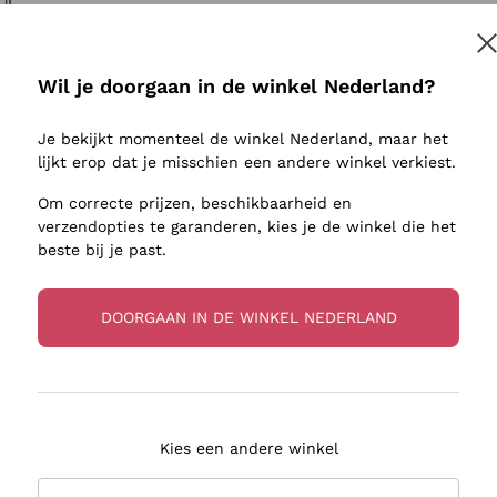
ivenhuid
Donnafugata
Lugana
Occhipinti Arianna
Riesling
Inschrijven
sulfieten
Biondi Santi
Sancerre
Wil je doorgaan in de winkel Nederland?
Franz Haas
Ribolla Gi
jnbouwers
Je bekijkt momenteel de winkel Nederland, maar het
Argiolas
Chardonn
r meer informatie, lees onze
Privacybeleid
lijkt erop dat je misschien een andere winkel verkiest.
Zenato
Pinot Gris
Om correcte prijzen, beschikbaarheid en
Ca' dei Frati
Sauvigno
verzendopties te garanderen, kies je de winkel die het
beste bij je past.
DOORGAAN IN DE WINKEL NEDERLAND
zorging in 2-4 dagen
Betaling
in Nederland
in 3 termijnen
Kies een andere winkel