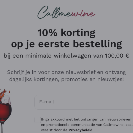
Wijnen
Rode wijnen
Champagne
10% korting
op je eerste bestelling
bij een minimale winkelwagen van 100,00 €
Verken de catalogus
Schrijf je in voor onze nieuwsbrief en ontvang
dagelijks kortingen, promoties en nieuwtjes!
Producenten
Witte Wi
E-mail
Antinori
Assyrtiko
Optionele toestemmingen om gepersonali
Ornellaia
Greco
Ik ga akkoord met het ontvangen van nieuwsbrieven
ant
Ca' del Bosco
Gavi
en promotionele communicatie van Callmewine, zoal
vereist door de
Privacybeleid