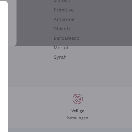
Malbec
Primitivo
Amarone
alla
Chianti
ay
Barbaresco
Merlot
n
Syrah
Veilige
betalingen