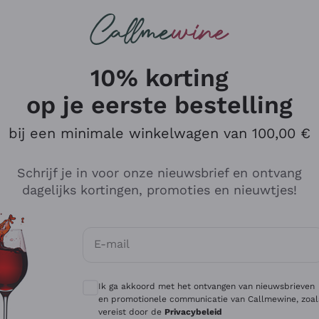
Wijnen
Rode wijnen
Champagne
10% korting
op je eerste bestelling
bij een minimale winkelwagen van 100,00 €
Verken de catalogus
Schrijf je in voor onze nieuwsbrief en ontvang
dagelijks kortingen, promoties en nieuwtjes!
Producenten
Witte Wi
E-mail
Antinori
Assyrtiko
Optionele toestemmingen om gepersonali
Ornellaia
Greco
Ik ga akkoord met het ontvangen van nieuwsbrieven
ant
Ca' del Bosco
Gavi
en promotionele communicatie van Callmewine, zoal
vereist door de
Privacybeleid