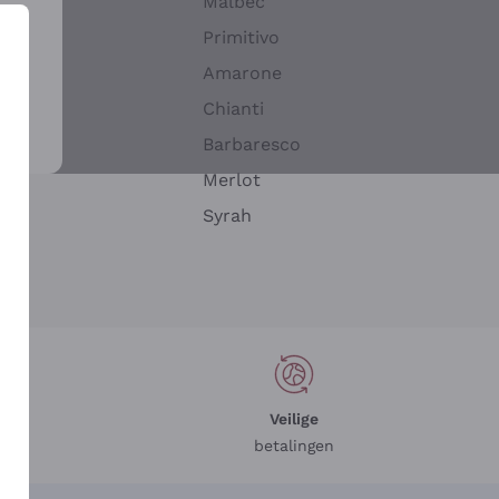
Malbec
Primitivo
Amarone
alla
Chianti
ay
Barbaresco
Merlot
n
Syrah
Veilige
betalingen