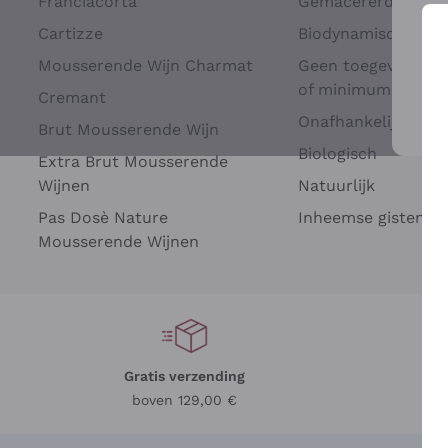
Franciacorta
Gemacererd op dru
Cartizze
Biodynamisch
Mousserende Wijn Charmat
Geen toegevoegde 
of minimum
Cremant
Onafhankelijke Wi
Brut Mousserende Wijn
Voo
Biologisch
Extra Brut Mousserende
Wijnen
Natuurlijk
Pas Dosè Nature
Inheemse gisten
Mousserende Wijnen
Gratis verzending
Be
boven 129,00 €