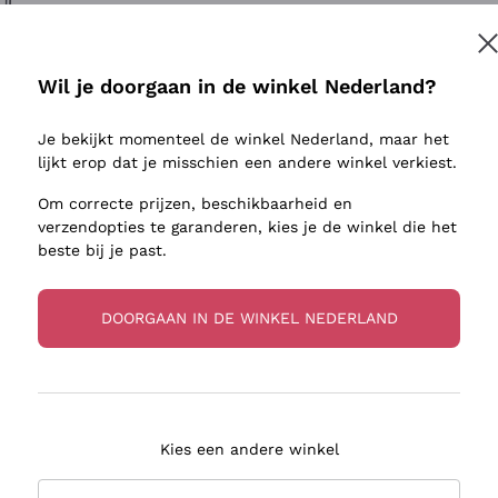
ivenhuid
Donnafugata
Lugana
Occhipinti Arianna
Riesling
Inschrijven
sulfieten
Biondi Santi
Sancerre
Wil je doorgaan in de winkel Nederland?
Franz Haas
Ribolla Gi
jnbouwers
Je bekijkt momenteel de winkel Nederland, maar het
Argiolas
Chardonn
r meer informatie, lees onze
Privacybeleid
lijkt erop dat je misschien een andere winkel verkiest.
Zenato
Pinot Gris
Om correcte prijzen, beschikbaarheid en
Ca' dei Frati
Sauvigno
verzendopties te garanderen, kies je de winkel die het
beste bij je past.
DOORGAAN IN DE WINKEL NEDERLAND
zorging in 2-4 dagen
Betaling
in Nederland
in 3 termijnen
Kies een andere winkel