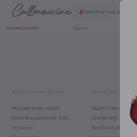
Ga direct naar de hoofdinhoud
Beschrijf wat je zoekt
AANBIEDINGEN
Wijnen
Witte 
Mousserende Wijnen
Filosofieën
Mousserende wijnen
Vegan Vriendelijk
Rosé Mousserende Wijn
Oranje Wijn
Prosecco
Recoltant Manipul