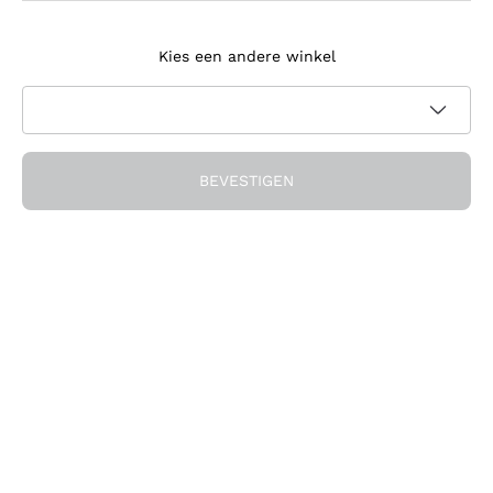
Meld je aan voor de nieuwsbrief
Kies een andere winkel
Ik ga akkoord met het ontvangen van nieuwsbrieven en
promotionele communicatie van Callmewine, zoals vereist
Privacybeleid
door de
BEVESTIGEN
Ontvang de korting!
Het Bedrijf
Over ons
Hulp nodig?
Klantenservice
Doe mee met de community
Verkoopvoorwaarden
Herroepingsformulier voor bestelling
Download de app