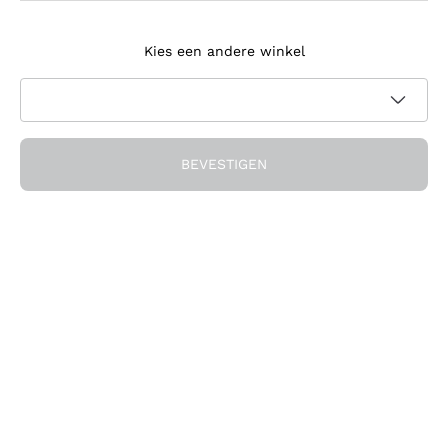
Meld je aan voor de nieuwsbrief
Kies een andere winkel
Ik ga akkoord met het ontvangen van nieuwsbrieven en
promotionele communicatie van Callmewine, zoals vereist
Privacybeleid
door de
BEVESTIGEN
Ontvang de korting!
Het Bedrijf
Over ons
Hulp nodig?
Klantenservice
Doe mee met de community
Verkoopvoorwaarden
Herroepingsformulier voor bestelling
Download de app