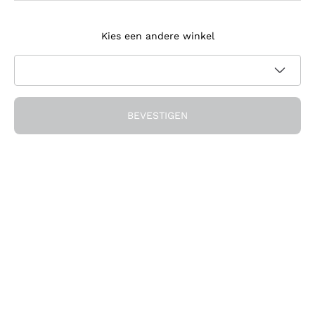
Meld je aan voor de nieuwsbrief
Kies een andere winkel
Ik ga akkoord met het ontvangen van nieuwsbrieven en
promotionele communicatie van Callmewine, zoals vereist
Privacybeleid
door de
BEVESTIGEN
Ontvang de korting!
Het Bedrijf
Over ons
Hulp nodig?
Klantenservice
Doe mee met de community
Verkoopvoorwaarden
Herroepingsformulier voor bestelling
Download de app