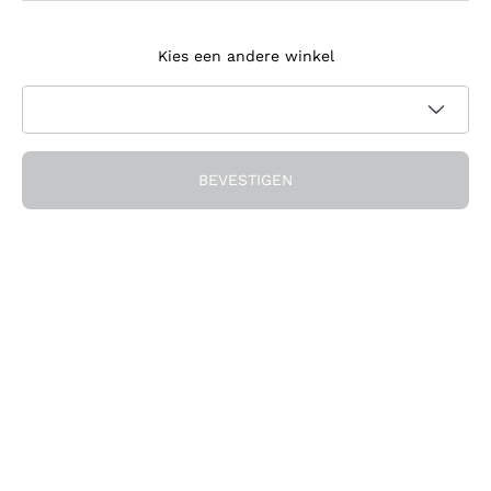
Meld je aan voor de nieuwsbrief
Kies een andere winkel
Ik ga akkoord met het ontvangen van nieuwsbrieven en
promotionele communicatie van Callmewine, zoals vereist
Privacybeleid
door de
BEVESTIGEN
Ontvang de korting!
Het Bedrijf
Over ons
Hulp nodig?
Klantenservice
Doe mee met de community
Verkoopvoorwaarden
Herroepingsformulier voor bestelling
Download de app