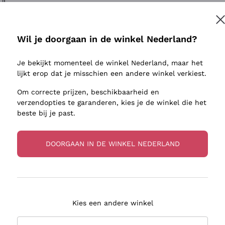
ivenhuid
Donnafugata
Lugana
Occhipinti Arianna
Riesling
Inschrijven
sulfieten
Biondi Santi
Sancerre
Wil je doorgaan in de winkel Nederland?
Franz Haas
Ribolla Gi
jnbouwers
Je bekijkt momenteel de winkel Nederland, maar het
Argiolas
Chardonn
r meer informatie, lees onze
Privacybeleid
lijkt erop dat je misschien een andere winkel verkiest.
Zenato
Pinot Gris
Om correcte prijzen, beschikbaarheid en
Ca' dei Frati
Sauvigno
verzendopties te garanderen, kies je de winkel die het
beste bij je past.
DOORGAAN IN DE WINKEL NEDERLAND
zorging in 2-4 dagen
Betaling
in Nederland
in 3 termijnen
Kies een andere winkel