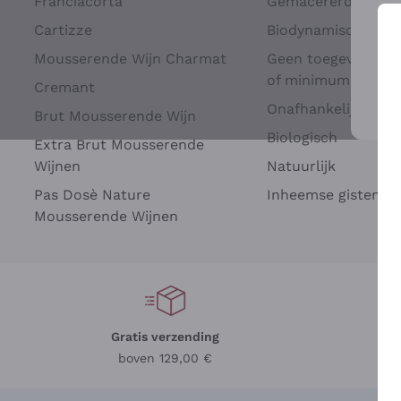
Franciacorta
Gemacererd op dru
Cartizze
Biodynamisch
Mousserende Wijn Charmat
Geen toegevoegde 
of minimum
Cremant
Onafhankelijke Wi
Brut Mousserende Wijn
Voo
Biologisch
Extra Brut Mousserende
Wijnen
Natuurlijk
Pas Dosè Nature
Inheemse gisten
Mousserende Wijnen
Gratis verzending
Be
boven 129,00 €