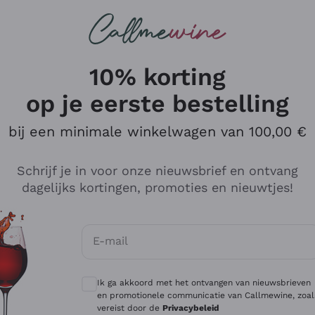
Wijnen
Rode wijnen
Champagne
10% korting
op je eerste bestelling
bij een minimale winkelwagen van 100,00 €
Verken de catalogus
Schrijf je in voor onze nieuwsbrief en ontvang
dagelijks kortingen, promoties en nieuwtjes!
Producenten
Witte Wi
E-mail
Antinori
Assyrtiko
Optionele toestemmingen om gepersonali
Ornellaia
Greco
Ik ga akkoord met het ontvangen van nieuwsbrieven
ant
Ca' del Bosco
Gavi
en promotionele communicatie van Callmewine, zoal
vereist door de
Privacybeleid