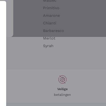
Malbec
Primitivo
Amarone
alla
Chianti
ay
Barbaresco
Merlot
n
Syrah
Veilige
betalingen