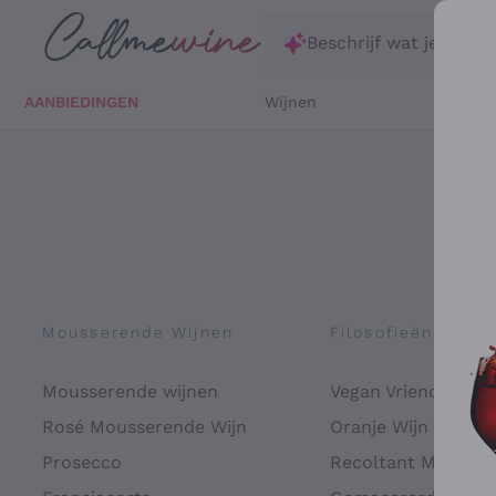
Ga direct naar de hoofdinhoud
Beschrijf wat je zoekt
AANBIEDINGEN
Wijnen
Witte 
Mousserende Wijnen
Filosofieën
Mousserende wijnen
Vegan Vriendelijk
Rosé Mousserende Wijn
Oranje Wijn
Prosecco
Recoltant Manipul