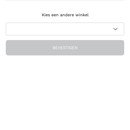
Meld je aan voor de nieuwsbrief
Kies een andere winkel
Ik ga akkoord met het ontvangen van nieuwsbrieven en
promotionele communicatie van Callmewine, zoals vereist
Privacybeleid
door de
BEVESTIGEN
Ontvang de korting!
Het Bedrijf
Over ons
Hulp nodig?
Klantenservice
Doe mee met de community
Verkoopvoorwaarden
Herroepingsformulier voor bestelling
Download de app