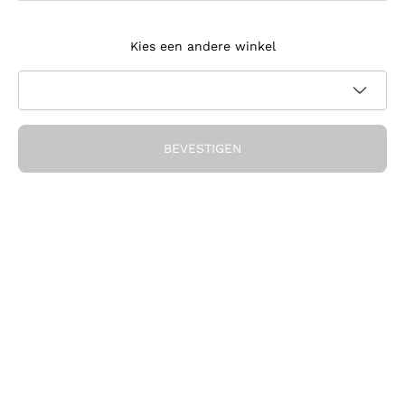
Meld je aan voor de nieuwsbrief
Kies een andere winkel
Ik ga akkoord met het ontvangen van nieuwsbrieven en
promotionele communicatie van Callmewine, zoals vereist
Privacybeleid
door de
BEVESTIGEN
Ontvang de korting!
Het Bedrijf
Over ons
Hulp nodig?
Klantenservice
Doe mee met de community
Verkoopvoorwaarden
Herroepingsformulier voor bestelling
Download de app