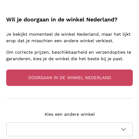
Wil je doorgaan in de winkel Nederland?
Ambachtelijke Wijnen:
Je bekijkt momenteel de winkel Nederland, maar het lijkt
Authenticiteit om van te Genieten
erop dat je misschien een andere winkel verkiest.
Om correcte prijzen, beschikbaarheid en verzendopties te
garanderen, kies je de winkel die het beste bij je past.
Meer bekijken
DOORGAAN IN DE WINKEL NEDERLAND
Aan uw zijde sinds 15 jaar
Kies een andere winkel