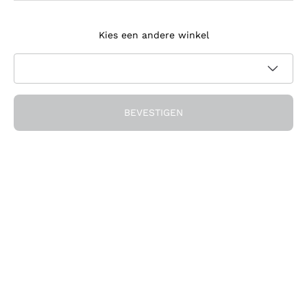
Meld je aan voor de nieuwsbrief
Kies een andere winkel
Ik ga akkoord met het ontvangen van nieuwsbrieven en
promotionele communicatie van Callmewine, zoals vereist
Privacybeleid
door de
BEVESTIGEN
Ontvang de korting!
Het Bedrijf
Over ons
Hulp nodig?
Klantenservice
Doe mee met de community
Verkoopvoorwaarden
Herroepingsformulier voor bestelling
Download de app