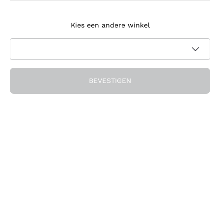
Meld je aan voor de nieuwsbrief
Kies een andere winkel
Ik ga akkoord met het ontvangen van nieuwsbrieven en
promotionele communicatie van Callmewine, zoals vereist
Privacybeleid
door de
BEVESTIGEN
Ontvang de korting!
Het Bedrijf
Over ons
Hulp nodig?
Klantenservice
Doe mee met de community
Verkoopvoorwaarden
Herroepingsformulier voor bestelling
Download de app