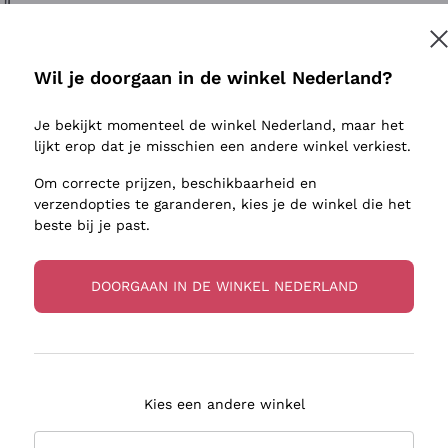
ivenhuid
Donnafugata
Lugana
Occhipinti Arianna
Riesling
Inschrijven
sulfieten
Biondi Santi
Sancerre
Wil je doorgaan in de winkel Nederland?
Franz Haas
Ribolla Gi
jnbouwers
Je bekijkt momenteel de winkel Nederland, maar het
Argiolas
Chardonn
r meer informatie, lees onze
Privacybeleid
lijkt erop dat je misschien een andere winkel verkiest.
Zenato
Pinot Gris
Om correcte prijzen, beschikbaarheid en
Ca' dei Frati
Sauvigno
verzendopties te garanderen, kies je de winkel die het
beste bij je past.
DOORGAAN IN DE WINKEL NEDERLAND
zorging in 2-4 dagen
Betaling
in Nederland
in 3 termijnen
Kies een andere winkel