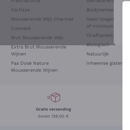
Franciacorta
Gemacererd op dru
Cartizze
Biodynamisch
Mousserende Wijn Charmat
Geen toegevoegde 
of minimum
Cremant
Onafhankelijke Wi
Brut Mousserende Wijn
Voo
Biologisch
Extra Brut Mousserende
Wijnen
Natuurlijk
Pas Dosè Nature
Inheemse gisten
Mousserende Wijnen
Gratis verzending
Be
boven 129,00 €