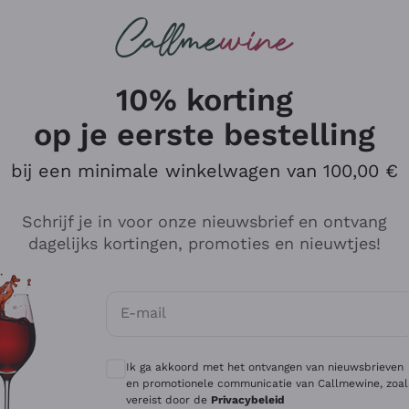
Wijnen
Rode wijnen
Champagne
10% korting
op je eerste bestelling
bij een minimale winkelwagen van 100,00 €
Verken de catalogus
Schrijf je in voor onze nieuwsbrief en ontvang
dagelijks kortingen, promoties en nieuwtjes!
Producenten
Witte Wi
E-mail
Antinori
Assyrtiko
Optionele toestemmingen om gepersonali
Ornellaia
Greco
Ik ga akkoord met het ontvangen van nieuwsbrieven
ant
Ca' del Bosco
Gavi
en promotionele communicatie van Callmewine, zoal
vereist door de
Privacybeleid