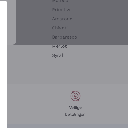
Malbec
Primitivo
Amarone
alla
Chianti
ay
Barbaresco
Merlot
n
Syrah
Veilige
betalingen