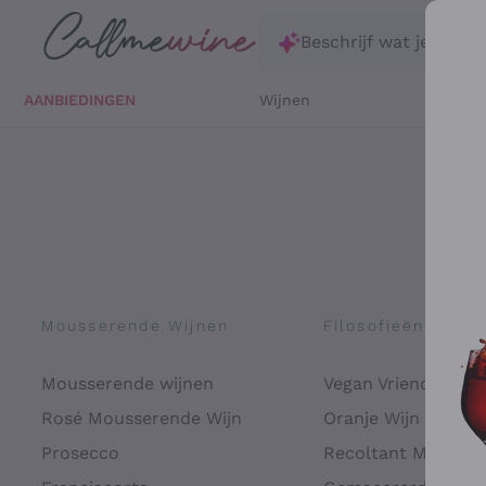
Ga direct naar de hoofdinhoud
Beschrijf wat je zoekt
AANBIEDINGEN
Wijnen
Witte 
Mousserende Wijnen
Filosofieën
Mousserende wijnen
Vegan Vriendelijk
Rosé Mousserende Wijn
Oranje Wijn
Prosecco
Recoltant Manipul