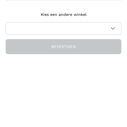
Meld je aan voor de nieuwsbrief
Kies een andere winkel
Ik ga akkoord met het ontvangen van nieuwsbrieven en
promotionele communicatie van Callmewine, zoals vereist
Privacybeleid
door de
BEVESTIGEN
Ontvang de korting!
Het Bedrijf
Over ons
Hulp nodig?
Klantenservice
Doe mee met de community
Verkoopvoorwaarden
Herroepingsformulier voor bestelling
Download de app