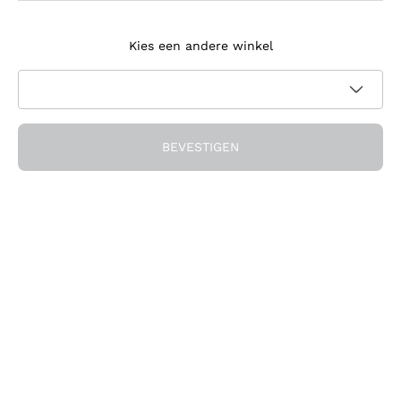
Meld je aan voor de nieuwsbrief
Kies een andere winkel
Ik ga akkoord met het ontvangen van nieuwsbrieven en
promotionele communicatie van Callmewine, zoals vereist
Privacybeleid
door de
BEVESTIGEN
Ontvang de korting!
Het Bedrijf
Over ons
Hulp nodig?
Klantenservice
Doe mee met de community
Verkoopvoorwaarden
Herroepingsformulier voor bestelling
Download de app