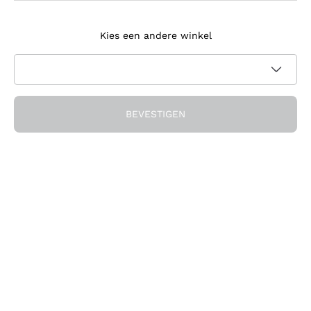
Meld je aan voor de nieuwsbrief
Kies een andere winkel
Ik ga akkoord met het ontvangen van nieuwsbrieven en
promotionele communicatie van Callmewine, zoals vereist
Privacybeleid
door de
BEVESTIGEN
Ontvang de korting!
Het Bedrijf
Over ons
Hulp nodig?
Klantenservice
Doe mee met de community
Verkoopvoorwaarden
Herroepingsformulier voor bestelling
Download de app