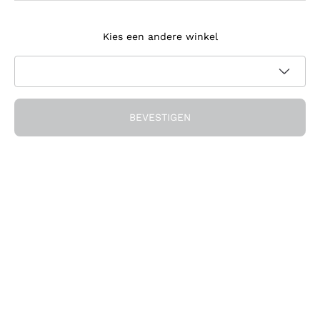
Meld je aan voor de nieuwsbrief
Kies een andere winkel
Ik ga akkoord met het ontvangen van nieuwsbrieven en
promotionele communicatie van Callmewine, zoals vereist
Privacybeleid
door de
BEVESTIGEN
Ontvang de korting!
Het Bedrijf
Over ons
Hulp nodig?
Klantenservice
Doe mee met de community
Verkoopvoorwaarden
Herroepingsformulier voor bestelling
Download de app