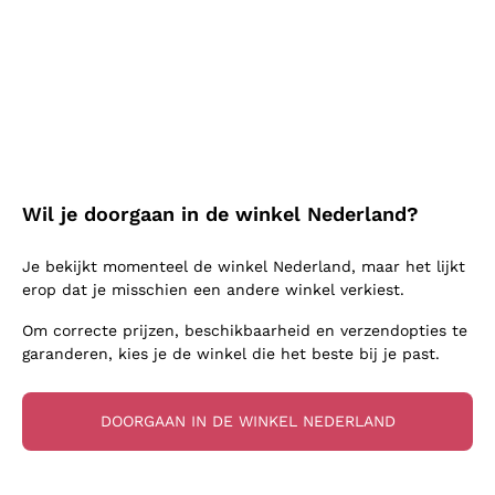
Mousserende Wijn Charmat
Ik ga akkoord met het ontvangen van
Ca' del Bosco
Biodynamisch
nieuwsbrieven en promotionele
Greco
Cremant
Donnafugata
communicatie van Callmewine, zoals vereist
Valpolicella
Geen toegevoegde sulfieten of minimum
Gavi
door de
Privacybeleid
Brut Mousserende Wijn
Occhipinti Arianna
Cabernet Franc
Onafhankelijke Wijnbouwers
Lugana
Extra Brut Mousserende Wijnen
Biondi Santi
Barolo
Gratis verzending
Bezorging in 2-4 dagen
Biologisch
Riesling
Pas Dosè Nature Mousserende Wijnen
boven 129,00 €
Inschrijven
in Nederland
Franz Haas
Malbec
Natuurlijk
Sancerre
Argiolas
Primitivo
Inheemse gisten
Ribolla Gialla
Wil je doorgaan in de winkel Nederland?
Zenato
Voor meer informatie, lees onze
Privacybeleid
Amarone
Chardonnay
Ca' dei Frati
Chianti
Betaling
Veilige
Je bekijkt momenteel de winkel Nederland, maar het lijkt
Pinot Gris
erop dat je misschien een andere winkel verkiest.
in 3 termijnen
betalingen
Barbaresco
Sauvignon
Om correcte prijzen, beschikbaarheid en verzendopties te
Merlot
garanderen, kies je de winkel die het beste bij je past.
Syrah
Voor jou
10% korting
op je
DOORGAAN IN DE WINKEL NEDERLAND
eerste bestelling!