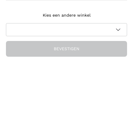
Meld je aan voor de nieuwsbrief
Kies een andere winkel
Ik ga akkoord met het ontvangen van nieuwsbrieven en
promotionele communicatie van Callmewine, zoals vereist
Privacybeleid
door de
BEVESTIGEN
Ontvang de korting!
Het Bedrijf
Over ons
Hulp nodig?
Klantenservice
Doe mee met de community
Verkoopvoorwaarden
Herroepingsformulier voor bestelling
Download de app