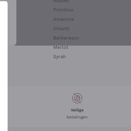
Malbec
Primitivo
Amarone
alla
Chianti
ay
Barbaresco
Merlot
n
Syrah
Veilige
betalingen