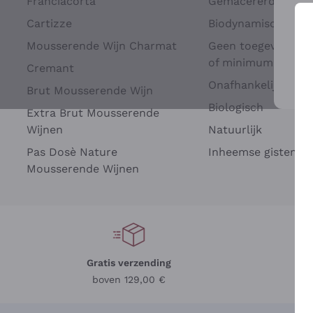
Franciacorta
Gemacererd op dru
Cartizze
Biodynamisch
Mousserende Wijn Charmat
Geen toegevoegde 
of minimum
Cremant
Onafhankelijke Wi
Brut Mousserende Wijn
Voo
Biologisch
Extra Brut Mousserende
Wijnen
Natuurlijk
Pas Dosè Nature
Inheemse gisten
Mousserende Wijnen
Gratis verzending
Be
boven 129,00 €