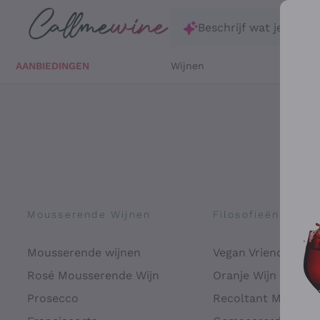
Ga direct naar de hoofdinhoud
Beschrijf wat je zoekt
AANBIEDINGEN
Wijnen
Witte 
Mousserende Wijnen
Filosofieën
Mousserende wijnen
Vegan Vriendelijk
Rosé Mousserende Wijn
Oranje Wijn
Prosecco
Recoltant Manipul