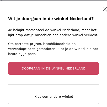
ivenhuid
Donnafugata
Lugana
Occhipinti Arianna
Riesling
Inschrijven
sulfieten
Biondi Santi
Sancerre
Wil je doorgaan in de winkel Nederland?
Franz Haas
Ribolla Gi
jnbouwers
Je bekijkt momenteel de winkel Nederland, maar het
Argiolas
Chardonn
r meer informatie, lees onze
Privacybeleid
lijkt erop dat je misschien een andere winkel verkiest.
Zenato
Pinot Gris
Om correcte prijzen, beschikbaarheid en
Ca' dei Frati
Sauvigno
verzendopties te garanderen, kies je de winkel die het
beste bij je past.
DOORGAAN IN DE WINKEL NEDERLAND
zorging in 2-4 dagen
Betaling
in Nederland
in 3 termijnen
Kies een andere winkel