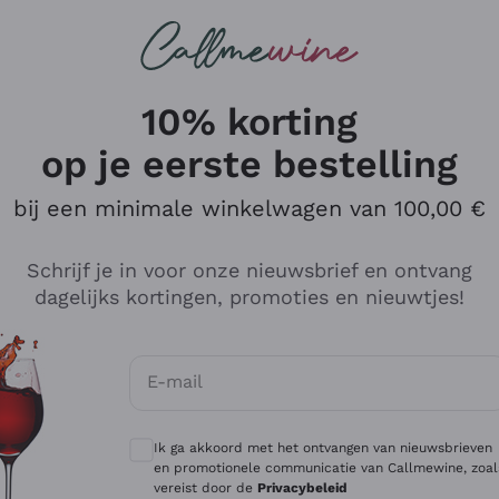
Wijnen
Rode wijnen
Champagne
10% korting
op je eerste bestelling
bij een minimale winkelwagen van 100,00 €
Verken de catalogus
Schrijf je in voor onze nieuwsbrief en ontvang
dagelijks kortingen, promoties en nieuwtjes!
Producenten
Witte Wi
E-mail
Antinori
Assyrtiko
Optionele toestemmingen om gepersonali
Ornellaia
Greco
Ik ga akkoord met het ontvangen van nieuwsbrieven
ant
Ca' del Bosco
Gavi
en promotionele communicatie van Callmewine, zoal
vereist door de
Privacybeleid