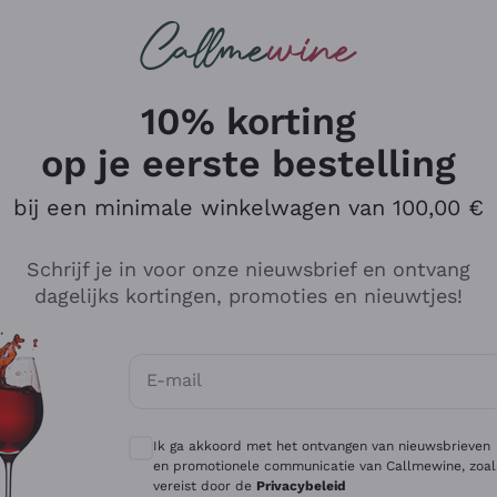
Wijnen
Rode wijnen
Champagne
10% korting
op je eerste bestelling
bij een minimale winkelwagen van 100,00 €
Verken de catalogus
Schrijf je in voor onze nieuwsbrief en ontvang
dagelijks kortingen, promoties en nieuwtjes!
Producenten
Witte Wi
E-mail
Antinori
Assyrtiko
Optionele toestemmingen om gepersonali
Ornellaia
Greco
Ik ga akkoord met het ontvangen van nieuwsbrieven
ant
Ca' del Bosco
Gavi
en promotionele communicatie van Callmewine, zoal
vereist door de
Privacybeleid