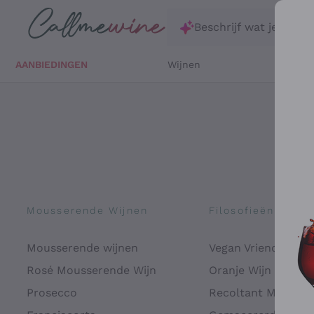
Ga direct naar de hoofdinhoud
Beschrijf wat je zoekt
AANBIEDINGEN
Wijnen
Witte 
Mousserende Wijnen
Filosofieën
Mousserende wijnen
Vegan Vriendelijk
Rosé Mousserende Wijn
Oranje Wijn
Prosecco
Recoltant Manipul