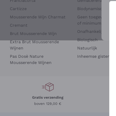
Franciacorta
Gemacererd op dru
Cartizze
Biodynamisch
Mousserende Wijn Charmat
Geen toegevoegde 
of minimum
Cremant
Onafhankelijke Wi
Brut Mousserende Wijn
Voo
Biologisch
Extra Brut Mousserende
Wijnen
Natuurlijk
Pas Dosè Nature
Inheemse gisten
Mousserende Wijnen
Gratis verzending
Be
boven 129,00 €