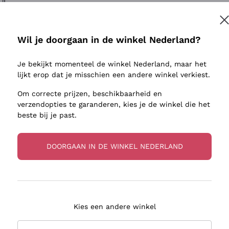
ivenhuid
Donnafugata
Lugana
Occhipinti Arianna
Riesling
Inschrijven
sulfieten
Biondi Santi
Sancerre
Wil je doorgaan in de winkel Nederland?
Franz Haas
Ribolla Gi
jnbouwers
Je bekijkt momenteel de winkel Nederland, maar het
Argiolas
Chardonn
r meer informatie, lees onze
Privacybeleid
lijkt erop dat je misschien een andere winkel verkiest.
Zenato
Pinot Gris
Om correcte prijzen, beschikbaarheid en
Ca' dei Frati
Sauvigno
verzendopties te garanderen, kies je de winkel die het
beste bij je past.
DOORGAAN IN DE WINKEL NEDERLAND
zorging in 2-4 dagen
Betaling
in Nederland
in 3 termijnen
Kies een andere winkel