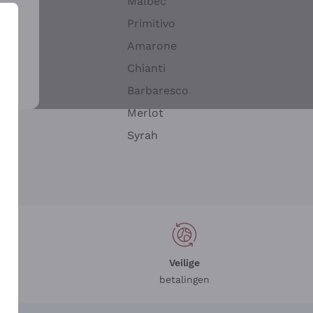
Malbec
Primitivo
Amarone
alla
Chianti
ay
Barbaresco
Merlot
n
Syrah
Veilige
betalingen