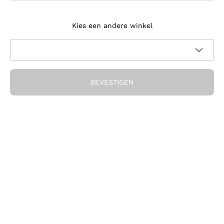
Meld je aan voor de nieuwsbrief
Kies een andere winkel
Ik ga akkoord met het ontvangen van nieuwsbrieven en
promotionele communicatie van Callmewine, zoals vereist
Privacybeleid
door de
BEVESTIGEN
Ontvang de korting!
Het Bedrijf
Over ons
Hulp nodig?
Klantenservice
Doe mee met de community
Verkoopvoorwaarden
Herroepingsformulier voor bestelling
Download de app