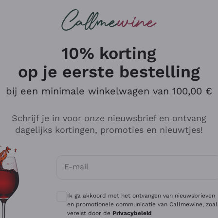
Wijnen
Rode wijnen
Champagne
10% korting
op je eerste bestelling
bij een minimale winkelwagen van 100,00 €
Verken de catalogus
Schrijf je in voor onze nieuwsbrief en ontvang
dagelijks kortingen, promoties en nieuwtjes!
Producenten
Witte Wi
E-mail
Antinori
Assyrtiko
Optionele toestemmingen om gepersonali
Ornellaia
Greco
Ik ga akkoord met het ontvangen van nieuwsbrieven
ant
Ca' del Bosco
Gavi
en promotionele communicatie van Callmewine, zoal
vereist door de
Privacybeleid