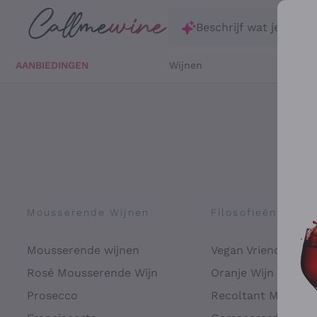
Ga direct naar de hoofdinhoud
Beschrijf wat je zoekt
AANBIEDINGEN
Wijnen
Witte 
Mousserende Wijnen
Filosofieën
Mousserende wijnen
Vegan Vriendelijk
Rosé Mousserende Wijn
Oranje Wijn
Prosecco
Recoltant Manipul