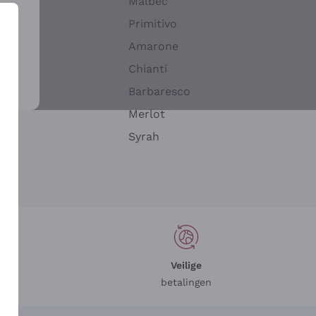
Malbec
Primitivo
Amarone
alla
Chianti
ay
Barbaresco
Merlot
n
Syrah
Veilige
betalingen