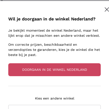
ivenhuid
Donnafugata
Lugana
Occhipinti Arianna
Riesling
Inschrijven
sulfieten
Biondi Santi
Sancerre
Wil je doorgaan in de winkel Nederland?
Franz Haas
Ribolla Gi
jnbouwers
Je bekijkt momenteel de winkel Nederland, maar het
Argiolas
Chardonn
r meer informatie, lees onze
Privacybeleid
lijkt erop dat je misschien een andere winkel verkiest.
Zenato
Pinot Gris
Om correcte prijzen, beschikbaarheid en
Ca' dei Frati
Sauvigno
verzendopties te garanderen, kies je de winkel die het
beste bij je past.
DOORGAAN IN DE WINKEL NEDERLAND
zorging in 2-4 dagen
Betaling
in Nederland
in 3 termijnen
Kies een andere winkel