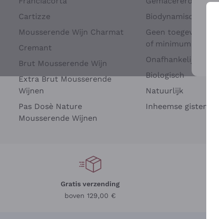
Franciacorta
Gemacererd op dru
Cartizze
Biodynamisch
Mousserende Wijn Charmat
Geen toegevoegde 
of minimum
Cremant
Onafhankelijke Wi
Brut Mousserende Wijn
Voo
Biologisch
Extra Brut Mousserende
Wijnen
Natuurlijk
Pas Dosè Nature
Inheemse gisten
Mousserende Wijnen
Gratis verzending
Be
boven 129,00 €