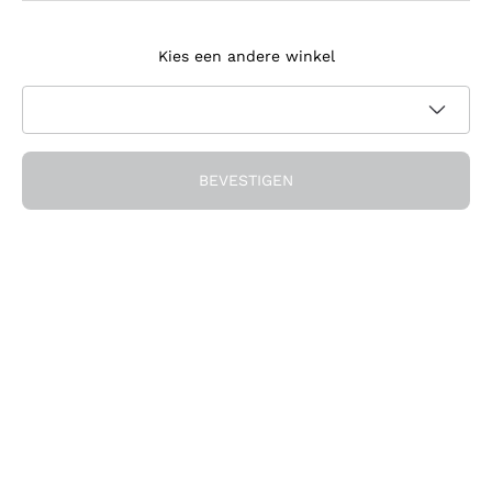
Meld je aan voor de nieuwsbrief
Kies een andere winkel
Ik ga akkoord met het ontvangen van nieuwsbrieven en
promotionele communicatie van Callmewine, zoals vereist
Privacybeleid
door de
BEVESTIGEN
Ontvang de korting!
Het Bedrijf
Over ons
Hulp nodig?
Klantenservice
Doe mee met de community
Verkoopvoorwaarden
Herroepingsformulier voor bestelling
Download de app