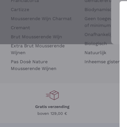
Franciacorta
Gemacererd op dru
Cartizze
Biodynamisch
Mousserende Wijn Charmat
Geen toegevoegde 
of minimum
Cremant
Onafhankelijke Wi
Brut Mousserende Wijn
Voo
Biologisch
Extra Brut Mousserende
Wijnen
Natuurlijk
Pas Dosè Nature
Inheemse gisten
Mousserende Wijnen
Gratis verzending
Be
boven 129,00 €