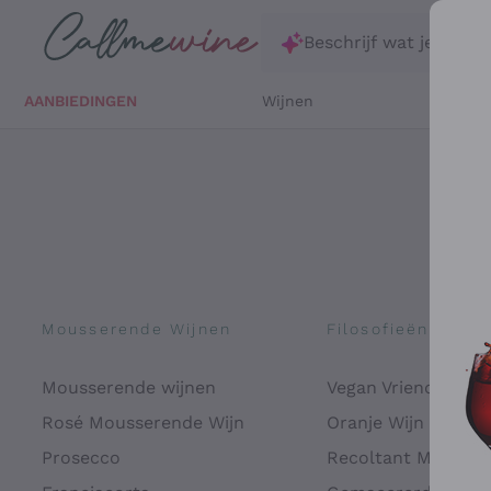
Ga direct naar de hoofdinhoud
Beschrijf wat je zoekt
AANBIEDINGEN
Wijnen
Witte 
Mousserende Wijnen
Filosofieën
Mousserende wijnen
Vegan Vriendelijk
Rosé Mousserende Wijn
Oranje Wijn
Prosecco
Recoltant Manipul