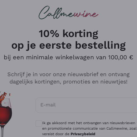
Wijnen
Rode wijnen
Champagne
10% korting
op je eerste bestelling
bij een minimale winkelwagen van 100,00 €
Verken de catalogus
Schrijf je in voor onze nieuwsbrief en ontvang
dagelijks kortingen, promoties en nieuwtjes!
Producenten
Witte Wi
E-mail
Antinori
Assyrtiko
Optionele toestemmingen om gepersonali
Ornellaia
Greco
Ik ga akkoord met het ontvangen van nieuwsbrieven
ant
Ca' del Bosco
Gavi
en promotionele communicatie van Callmewine, zoal
vereist door de
Privacybeleid