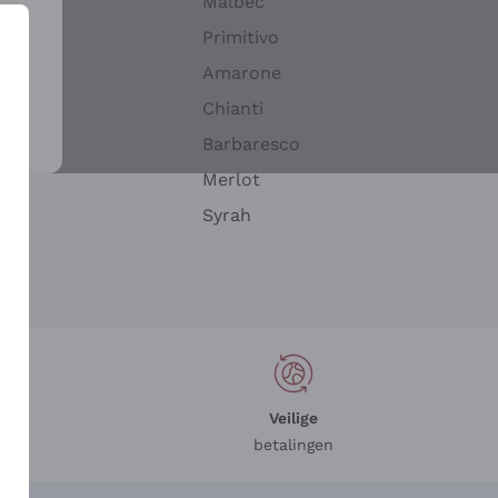
Malbec
Primitivo
Amarone
alla
Chianti
ay
Barbaresco
Merlot
n
Syrah
Veilige
betalingen