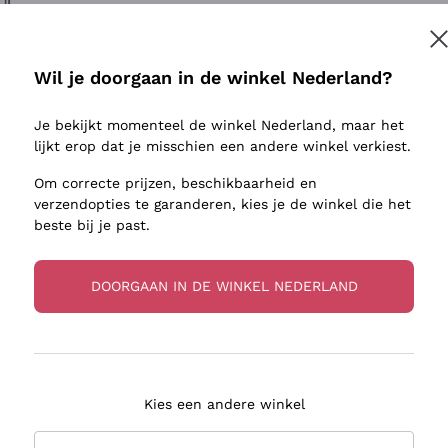
ivenhuid
Donnafugata
Lugana
Occhipinti Arianna
Riesling
Inschrijven
sulfieten
Biondi Santi
Sancerre
Wil je doorgaan in de winkel Nederland?
Franz Haas
Ribolla Gi
jnbouwers
Je bekijkt momenteel de winkel Nederland, maar het
Argiolas
Chardonn
r meer informatie, lees onze
Privacybeleid
lijkt erop dat je misschien een andere winkel verkiest.
Zenato
Pinot Gris
Om correcte prijzen, beschikbaarheid en
Ca' dei Frati
Sauvigno
verzendopties te garanderen, kies je de winkel die het
beste bij je past.
DOORGAAN IN DE WINKEL NEDERLAND
zorging in 2-4 dagen
Betaling
in Nederland
in 3 termijnen
Kies een andere winkel