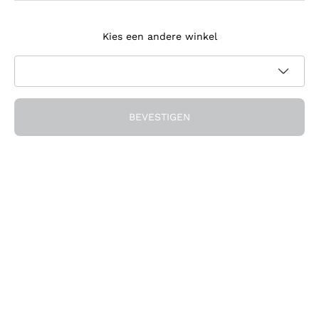
Meld je aan voor de nieuwsbrief
Kies een andere winkel
Ik ga akkoord met het ontvangen van nieuwsbrieven en
promotionele communicatie van Callmewine, zoals vereist
Privacybeleid
door de
BEVESTIGEN
Ontvang de korting!
Het Bedrijf
Over ons
Hulp nodig?
Klantenservice
Doe mee met de community
Verkoopvoorwaarden
Herroepingsformulier voor bestelling
Download de app