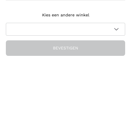
Meld je aan voor de nieuwsbrief
Kies een andere winkel
Ik ga akkoord met het ontvangen van nieuwsbrieven en
promotionele communicatie van Callmewine, zoals vereist
Privacybeleid
door de
BEVESTIGEN
Ontvang de korting!
Het Bedrijf
Over ons
Hulp nodig?
Klantenservice
Doe mee met de community
Verkoopvoorwaarden
Herroepingsformulier voor bestelling
Download de app