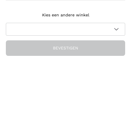
Meld je aan voor de nieuwsbrief
Kies een andere winkel
Ik ga akkoord met het ontvangen van nieuwsbrieven en
promotionele communicatie van Callmewine, zoals vereist
Privacybeleid
door de
BEVESTIGEN
Ontvang de korting!
Het Bedrijf
Over ons
Hulp nodig?
Klantenservice
Doe mee met de community
Verkoopvoorwaarden
Herroepingsformulier voor bestelling
Download de app