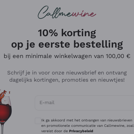
Wijnen
Rode wijnen
Champagne
10% korting
op je eerste bestelling
bij een minimale winkelwagen van 100,00 €
Verken de catalogus
Schrijf je in voor onze nieuwsbrief en ontvang
dagelijks kortingen, promoties en nieuwtjes!
Producenten
Witte Wi
E-mail
Antinori
Assyrtiko
Optionele toestemmingen om gepersonali
Ornellaia
Greco
Ik ga akkoord met het ontvangen van nieuwsbrieven
ant
Ca' del Bosco
Gavi
en promotionele communicatie van Callmewine, zoal
vereist door de
Privacybeleid