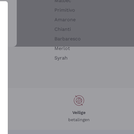
Malbec
Primitivo
Amarone
alla
Chianti
ay
Barbaresco
Merlot
n
Syrah
Veilige
betalingen