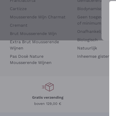
Franciacorta
Gemacererd op dru
Cartizze
Biodynamisch
Mousserende Wijn Charmat
Geen toegevoegde 
of minimum
Cremant
Onafhankelijke Wi
Brut Mousserende Wijn
Voo
Biologisch
Extra Brut Mousserende
Wijnen
Natuurlijk
Pas Dosè Nature
Inheemse gisten
Mousserende Wijnen
Gratis verzending
Be
boven 129,00 €