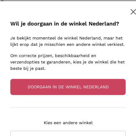
ivenhuid
Donnafugata
Lugana
Occhipinti Arianna
Riesling
Inschrijven
sulfieten
Biondi Santi
Sancerre
Wil je doorgaan in de winkel Nederland?
Franz Haas
Ribolla Gi
jnbouwers
Je bekijkt momenteel de winkel Nederland, maar het
Argiolas
Chardonn
r meer informatie, lees onze
Privacybeleid
lijkt erop dat je misschien een andere winkel verkiest.
Zenato
Pinot Gris
Om correcte prijzen, beschikbaarheid en
Ca' dei Frati
Sauvigno
verzendopties te garanderen, kies je de winkel die het
beste bij je past.
DOORGAAN IN DE WINKEL NEDERLAND
zorging in 2-4 dagen
Betaling
in Nederland
in 3 termijnen
Kies een andere winkel