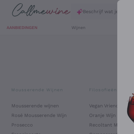
Ga direct naar de hoofdinhoud
Beschrijf wat je zoekt
AANBIEDINGEN
Wijnen
Witte 
Mousserende Wijnen
Filosofieën
Mousserende wijnen
Vegan Vriendelijk
Rosé Mousserende Wijn
Oranje Wijn
Prosecco
Recoltant Manipul