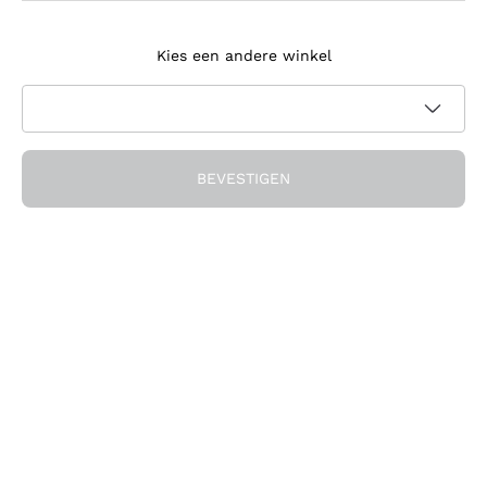
Meld je aan voor de nieuwsbrief
Kies een andere winkel
Ik ga akkoord met het ontvangen van nieuwsbrieven en
promotionele communicatie van Callmewine, zoals vereist
Privacybeleid
door de
BEVESTIGEN
Ontvang de korting!
Het Bedrijf
Over ons
Hulp nodig?
Klantenservice
Doe mee met de community
Verkoopvoorwaarden
Herroepingsformulier voor bestelling
Download de app