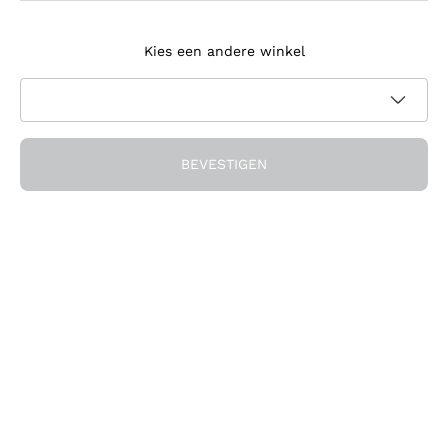
Meld je aan voor de nieuwsbrief
Kies een andere winkel
Ik ga akkoord met het ontvangen van nieuwsbrieven en
promotionele communicatie van Callmewine, zoals vereist
Privacybeleid
door de
BEVESTIGEN
Ontvang de korting!
Het Bedrijf
Over ons
Hulp nodig?
Klantenservice
Doe mee met de community
Verkoopvoorwaarden
Herroepingsformulier voor bestelling
Download de app