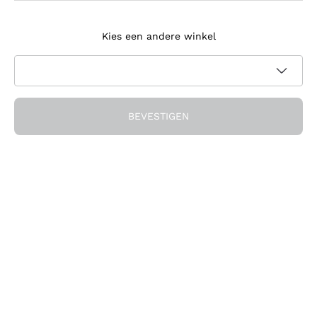
Meld je aan voor de nieuwsbrief
Kies een andere winkel
Ik ga akkoord met het ontvangen van nieuwsbrieven en
promotionele communicatie van Callmewine, zoals vereist
Privacybeleid
door de
BEVESTIGEN
Ontvang de korting!
Het Bedrijf
Over ons
Hulp nodig?
Klantenservice
Doe mee met de community
Verkoopvoorwaarden
Herroepingsformulier voor bestelling
Download de app