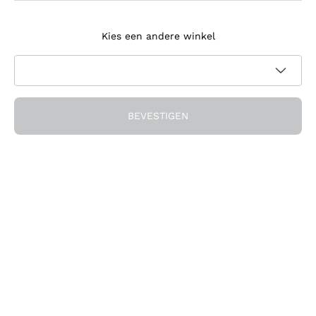
Meld je aan voor de nieuwsbrief
Kies een andere winkel
Ik ga akkoord met het ontvangen van nieuwsbrieven en
promotionele communicatie van Callmewine, zoals vereist
Privacybeleid
door de
BEVESTIGEN
Ontvang de korting!
Het Bedrijf
Over ons
Hulp nodig?
Klantenservice
Doe mee met de community
Verkoopvoorwaarden
Herroepingsformulier voor bestelling
Download de app