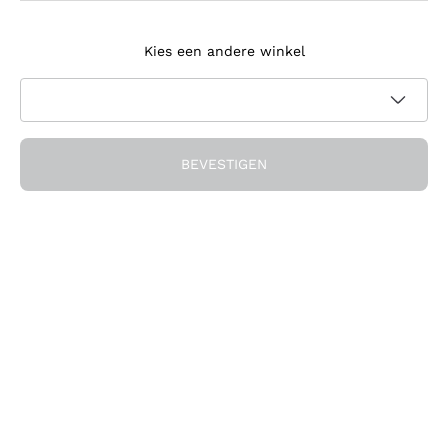
Meld je aan voor de nieuwsbrief
Kies een andere winkel
Ik ga akkoord met het ontvangen van nieuwsbrieven en
promotionele communicatie van Callmewine, zoals vereist
Privacybeleid
door de
BEVESTIGEN
Ontvang de korting!
Het Bedrijf
Over ons
Hulp nodig?
Klantenservice
Doe mee met de community
Verkoopvoorwaarden
Herroepingsformulier voor bestelling
Download de app