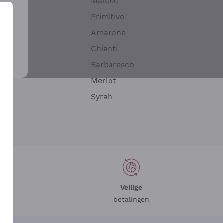
Malbec
Primitivo
Amarone
alla
Chianti
ay
Barbaresco
Merlot
n
Syrah
Veilige
betalingen