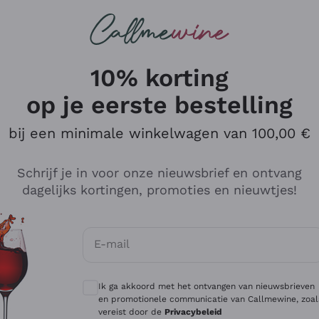
Wijnen
Rode wijnen
Champagne
10% korting
op je eerste bestelling
bij een minimale winkelwagen van 100,00 €
Verken de catalogus
Schrijf je in voor onze nieuwsbrief en ontvang
dagelijks kortingen, promoties en nieuwtjes!
Producenten
Witte Wi
E-mail
Antinori
Assyrtiko
Optionele toestemmingen om gepersonali
Ornellaia
Greco
Ik ga akkoord met het ontvangen van nieuwsbrieven
ant
Ca' del Bosco
Gavi
en promotionele communicatie van Callmewine, zoal
vereist door de
Privacybeleid