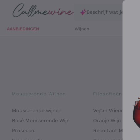
Ga direct naar de hoofdinhoud
Beschrijf wat je zoekt
AANBIEDINGEN
Wijnen
Witte 
Mousserende Wijnen
Filosofieën
Mousserende wijnen
Vegan Vriendelijk
Rosé Mousserende Wijn
Oranje Wijn
Prosecco
Recoltant Manipul