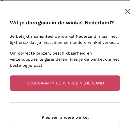
ivenhuid
Donnafugata
Lugana
Occhipinti Arianna
Riesling
Inschrijven
sulfieten
Biondi Santi
Sancerre
Wil je doorgaan in de winkel Nederland?
Franz Haas
Ribolla Gi
jnbouwers
Je bekijkt momenteel de winkel Nederland, maar het
Argiolas
Chardonn
r meer informatie, lees onze
Privacybeleid
lijkt erop dat je misschien een andere winkel verkiest.
Zenato
Pinot Gris
Om correcte prijzen, beschikbaarheid en
Ca' dei Frati
Sauvigno
verzendopties te garanderen, kies je de winkel die het
beste bij je past.
DOORGAAN IN DE WINKEL NEDERLAND
zorging in 2-4 dagen
Betaling
in Nederland
in 3 termijnen
Kies een andere winkel