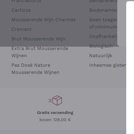
Franciacorta
Gemacererd op dru
Cartizze
Biodynamisch
Mousserende Wijn Charmat
Geen toegevoegde 
of minimum
Cremant
Onafhankelijke Wi
Brut Mousserende Wijn
Voo
Biologisch
Extra Brut Mousserende
Wijnen
Natuurlijk
Pas Dosè Nature
Inheemse gisten
Mousserende Wijnen
Gratis verzending
Be
boven 129,00 €