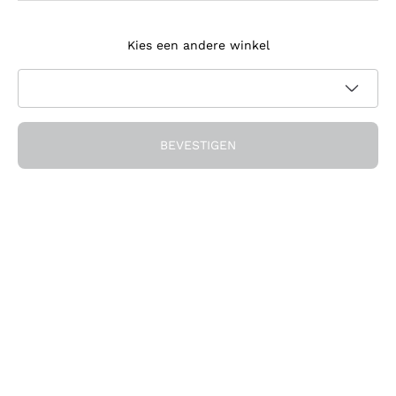
Meld je aan voor de nieuwsbrief
Kies een andere winkel
Ik ga akkoord met het ontvangen van nieuwsbrieven en
promotionele communicatie van Callmewine, zoals vereist
Privacybeleid
door de
BEVESTIGEN
Ontvang de korting!
Het Bedrijf
Over ons
Hulp nodig?
Klantenservice
Doe mee met de community
Verkoopvoorwaarden
Herroepingsformulier voor bestelling
Download de app